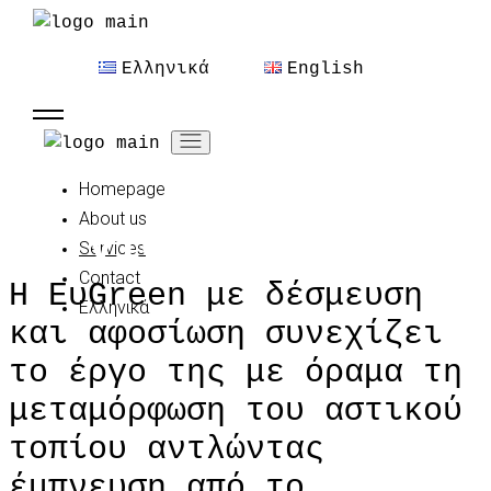
Skip
to
Ελληνικά
English
the
content
Homepage
About us
Services
Services
Contact
Η ΕυGreen με δέσμευση
Ελληνικά
και αφοσίωση συνεχίζει
το έργο της με όραμα τη
μεταμόρφωση του αστικού
τοπίου αντλώντας
έμπνευση από το